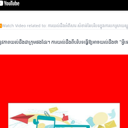
▶
Watch Video related to: ការយល់ដឹងអំពីសារៈសំខាន់នៃបរិបទក្នុងការបកស្រាយស្ល
ូវភាពយល់ដឹងជាក្រុមផងដែរ។ ការយល់ដឹងពីបរិបទធ្វើឱ្យអាចយល់ដឹងថា "អ្វីទៅដ