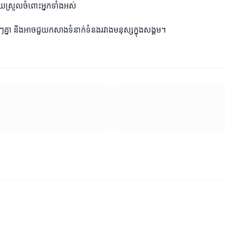
យស្រួលចំពោះអ្នកទាំងអស់
្នា និងអាចជួយកសាងទំនាក់ទំនងរវាងមនុស្សក្នុងសង្គម។