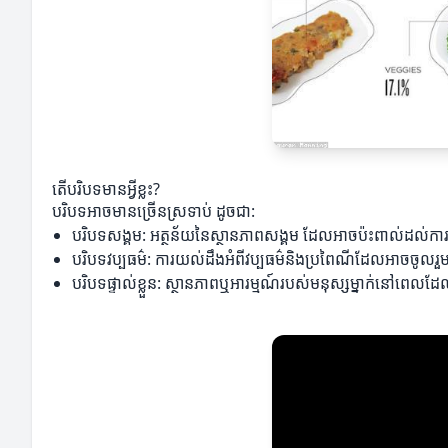
តើបរិបទមានអ្វីខ្លះ?
បរិបទអាចមានច្រើនស្រទាប់ ដូចជា:
បរិបទសង្គម: អត្ថន័យនៃស្ថានភាពសង្គម ដែលអាចប៉ះពាល់ដល
បរិបទវប្បធម៌: ការយល់ដឹងអំពីវប្បធម៌និងប្រពៃណីដែលអាចចូលរ
បរិបទផ្ទាល់ខ្លួន: ស្ថានភាពឬអារម្មណ៍របស់មនុស្សម្នាក់នៅពេ