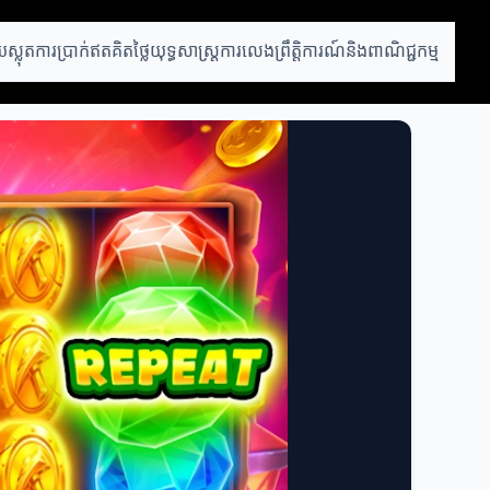
ស្លុត
ការប្រាក់ឥតគិតថ្លៃ
យុទ្ធសាស្ត្រការលេង
ព្រឹត្តិការណ៍និងពាណិជ្ជកម្ម