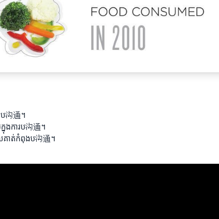
់ការប沟通។
ួមក្នុងការប沟通។
លដែលគាត់កំពុងប沟通។