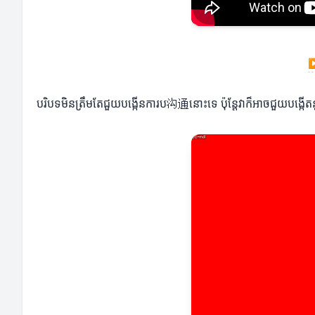
បរិបទមិនត្រឹមតែជួយបង្កើនការប沟通នោះទេ ប៉ុន្តែវាក៏អាចជួយបង្កើតន