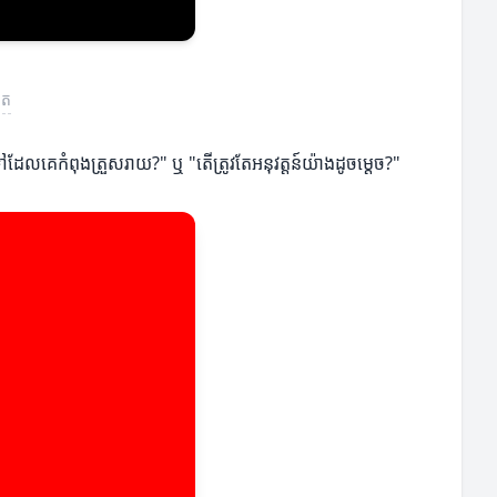
ុត
ែលគេកំពុងត្រួសរាយ?" ឬ "តើត្រូវតែអនុវត្តន៍យ៉ាងដូចម្តេច?"