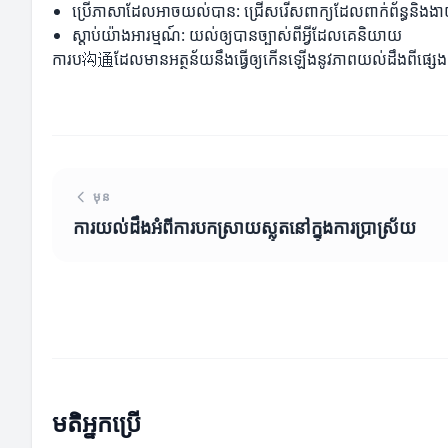
ប្រើភាសាដែលអាចយល់បាន: ជ្រើសរើសពាក្យដែលពាក់ព័ន្ធនិងងា
ស្ដាប់យ៉ាងអារម្មណ៍: យល់ឲ្យបានច្បាស់ពីអ្វីដែលគេនិយាយ
ការប沟通ដែលមានអត្ថន័យនឹងធ្វើឲ្យកើនឡើងនូវភាពយល់ដឹងពីផ្សេងៗគ
មុន
ការយល់ដឹងអំពីការបកស្រាយស្លុតនៅក្នុងការប្រាស្រ័យ
មតិអ្នកប្រើ