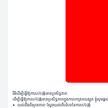
វិធីដើម្បីធ្វើឱ្យការប沟通មានប្រសិទ្ធភាព
ដើម្បីធ្វើឱ្យការប沟通មានប្រសិទ្ធភាពក្នុងការបកស្រាយស្លុត ខ្ញុំសូ
យល់ដឹងពីស្ថានភាព: ស្វែងយល់ពីបរិបទនៃការប沟通