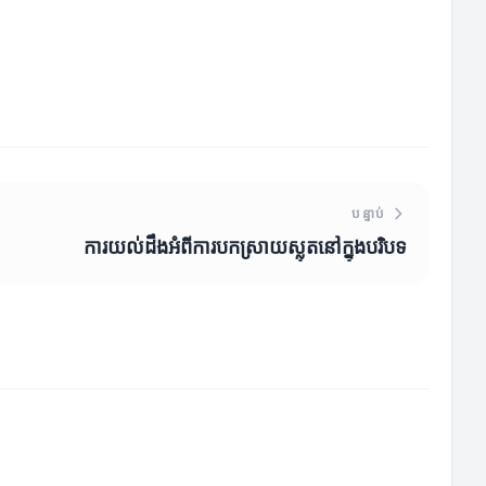
បន្ទាប់
ការយល់ដឹងអំពីការបកស្រាយស្លុតនៅក្នុងបរិបទ