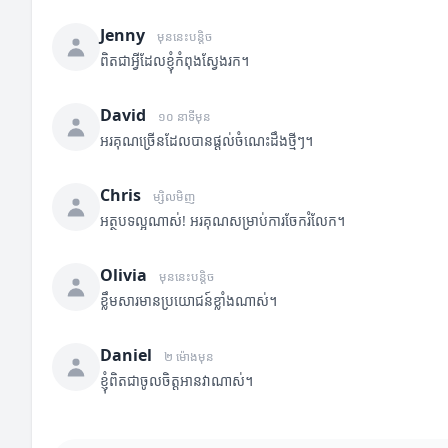
Jenny
មុននេះបន្តិច
ពិតជាអ្វីដែលខ្ញុំកំពុងស្វែងរក។
David
១០ នាទីមុន
អរគុណច្រើនដែលបានផ្តល់ចំណេះដឹងថ្មីៗ។
Chris
ម្សិលមិញ
អត្ថបទល្អណាស់! អរគុណសម្រាប់ការចែករំលែក។
Olivia
មុននេះបន្តិច
ខ្លឹមសារមានប្រយោជន៍ខ្លាំងណាស់។
Daniel
២ ម៉ោងមុន
ខ្ញុំពិតជាចូលចិត្តអានវាណាស់។