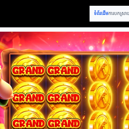
ទំព័រដើម
ការបកស្រាយ