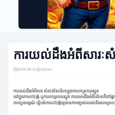
ការយល់ដឹងអំពីសារៈសំ
2026-06-24
Admin
ការយល់ដឹងអំពីសារៈសំខាន់នៃបរិបទក្នុងការបកស្រាយស្លុត
នៅក្នុងការប沟通 ឬការបកស្រាយស្លុត ការយល់ដឹងអំពីបរិបទគឺជាផ្នែ
ភាពឬអារម្មណ៍ រៀបចំការប沟通ឲ្យមានភាពច្បាស់លាស់និងសមស្រប