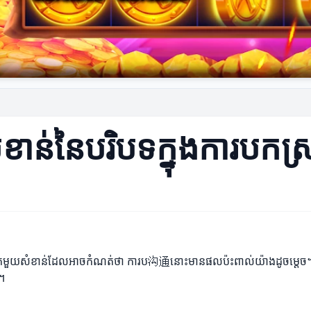
ខាន់នៃបរិបទក្នុងការបកស្
កមួយសំខាន់ដែលអាចកំណត់ថា ការប沟通នោះមានផលប៉ះពាល់យ៉ាងដូចម្តេច។ បរិបទ
។