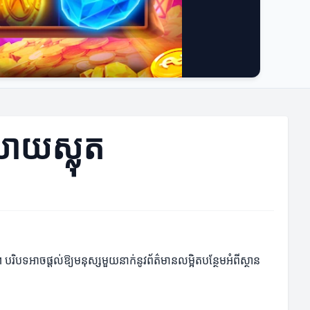
រាយស្លុត
អាចផ្តល់ឱ្យមនុស្សមួយនាក់នូវព័ត៌មានលម្អិតបន្ថែមអំពីស្ថាន