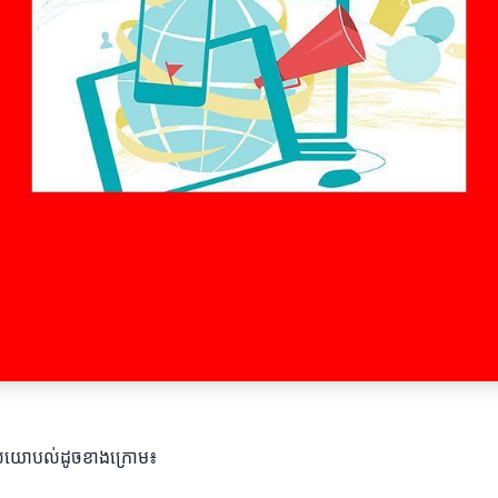
មផ្តល់យោបល់ដូចខាងក្រោម៖