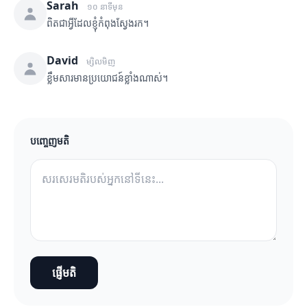
Sarah
១០ នាទីមុន
ពិតជាអ្វីដែលខ្ញុំកំពុងស្វែងរក។
David
ម្សិលមិញ
ខ្លឹមសារមានប្រយោជន៍ខ្លាំងណាស់។
បញ្ចេញមតិ
ផ្ញើមតិ