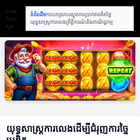
Free
ទំព័រដើម
ការបកស្រាយស្លុត
ការប្រាក់ឥតគិតថ្លៃ
Spin
យុទ្ធសាស្ត្រការលេង
ព្រឹត្តិការណ៍និងពាណិជ្ជកម្ម
ស្លុត
យុទ្ធសាស្ត្រការលេងដើម្បីជំរុញការច្នៃ
ប្រឌិត