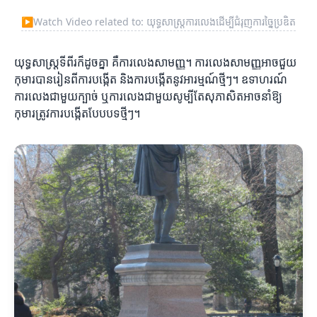
▶
Watch Video related to: យុទ្ធសាស្ត្រការលេងដើម្បីជំរុញការច្នៃប្រឌិត
យុទ្ធសាស្ត្រទីពីរក៏ដូចគ្នា គឺការលេងសាមញ្ញ។ ការលេងសាមញ្ញអាចជួយ
កុមារបានរៀនពីការបង្កើត និងការបង្កើតនូវអារម្មណ៍ថ្មីៗ។ ឧទាហរណ៍
ការលេងជាមួយក្បាច់ ឬការលេងជាមួយសូម្បីតែសុភាសិតអាចនាំឱ្យ
កុមារត្រូវការបង្កើតបែបបទថ្មីៗ។