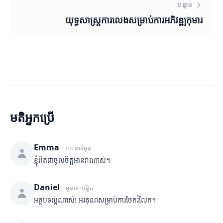
បន្ទាប់
យុទ្ធសាស្ត្រការលេងសម្រាប់ការអភិវឌ្ឍកុមារ
មតិអ្នកប្រើ
Emma
១០ នាទីមុន
ខ្ញុំពិតជាចូលចិត្តអានវាណាស់។
Daniel
មុននេះបន្តិច
អត្ថបទល្អណាស់! អរគុណសម្រាប់ការចែករំលែក។