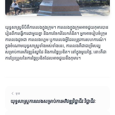
យុទ្ធសាស្ត្រទីបីគឺការលេងក្នុងក្រុម។ ការលេងក្នុងក្រុមអាចជួយកុមារបាន
រៀនពីការធ្វើការជាមួយគ្នា និងការចែករំលែកគំនិត។ អ្នកអាចរៀបចំក្រុម
ការលេងដូចជា ការលេងហ្គេម ឬការលេងអ្វីដែលត្រូវការសហការណ៍។
ក្នុងចំណោមយុទ្ធសាស្ត្រទាំងអស់ទាំងនេះ, ការលេងគឺជាជម្រើសល្អ
សម្រាប់ការអភិវឌ្ឍន៍ស្នាដៃ និងការច្នៃប្រឌិត។ នៅក្នុងមួយថ្ងៃ, នោះគឺជា
ការប្រែប្រួលនៃការច្នៃប្រឌិតដែលអាចជួយនឹងកុមារ។
មុន
យុទ្ធសាស្ត្រការលេងសម្រាប់ការអភិវឌ្ឍវិជ្ជាជីវៈវិជ្ជាជីវៈ