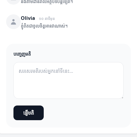
នឹងតាមដានរាល់អត្ថបទបន្តទៀត។
Olivia
១០ នាទីមុន
ខ្ញុំពិតជាចូលចិត្តអានវាណាស់។
បញ្ចេញមតិ
ផ្ញើមតិ