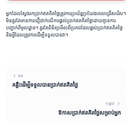
អ្នកដែលស្វែងរកប្រាក់ឥតគិតថ្លៃត្រូវការប្រយ័ត្នប្រយែងពេលជ្រើសរើស។
មិនគួរតែមានការជឿជាក់លើការផ្តល់ប្រាក់ឥតគិតថ្លៃដោយគ្មានការ
បញ្ជាក់ពីមូលដ្ឋាន។ គួរតែពិនិត្យមើលពីប្រភពដែលផ្តល់ប្រាក់ឥតគិតថ្លៃ
និងអ្វីដែលត្រូវការដើម្បីទទួលបានវា។
មុន
គន្លឹះដើម្បីទទួលបានប្រាក់ឥតគិតថ្លៃ
បន្ទាប់
ឱកាសប្រាក់ឥតគិតថ្លៃសម្រាប់អ្នក