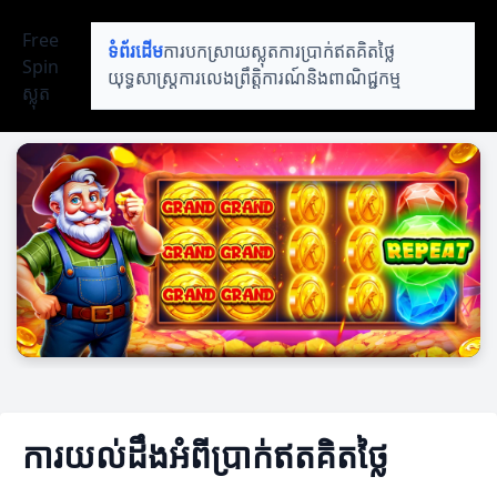
Free
ទំព័រដើម
ការបកស្រាយស្លុត
ការប្រាក់ឥតគិតថ្លៃ
Spin
យុទ្ធសាស្ត្រការលេង
ព្រឹត្តិការណ៍និងពាណិជ្ជកម្ម
ស្លុត
ការយល់ដឹងអំពីប្រាក់ឥតគិតថ្លៃ