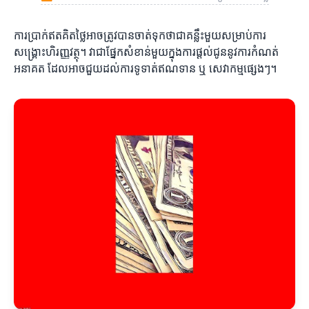
ការប្រាក់ឥតគិតថ្លៃអាចត្រូវបានចាត់ទុកថាជាគន្លឹះមួយសម្រាប់ការ
សង្គ្រោះហិរញ្ញវត្ថុ។ វាជាផ្នែកសំខាន់មួយក្នុងការផ្តល់ជូននូវការកំណត់
អនាគត ដែលអាចជួយដល់ការទូទាត់ឥណទាន ឬ សេវាកម្មផ្សេងៗ។