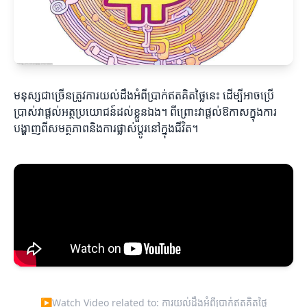
មនុស្សជាច្រើនត្រូវការយល់ដឹងអំពីប្រាក់ឥតគិតថ្លៃនេះ ដើម្បីអាចប្រើ
ប្រាស់វាផ្តល់អត្ថប្រយោជន៍ដល់ខ្លួនឯង។ ពីព្រោះវាផ្តល់ឱកាសក្នុងការ
បង្ហាញពីសមត្ថភាពនិងការផ្លាស់ប្តូរនៅក្នុងជីវិត។
▶
Watch Video related to: ការយល់ដឹងអំពីប្រាក់ឥតគិតថ្លៃ