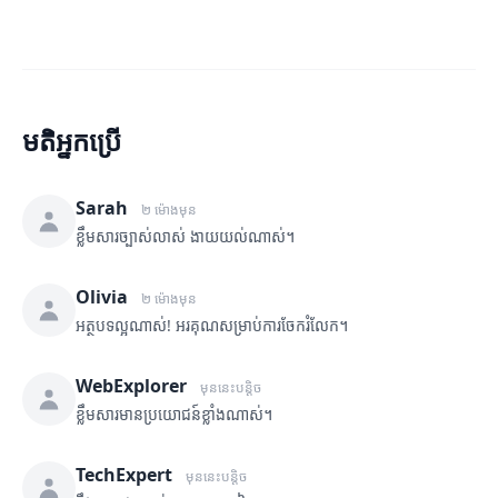
មតិអ្នកប្រើ
Sarah
២ ម៉ោងមុន
ខ្លឹមសារច្បាស់លាស់ ងាយយល់ណាស់។
Olivia
២ ម៉ោងមុន
អត្ថបទល្អណាស់! អរគុណសម្រាប់ការចែករំលែក។
WebExplorer
មុននេះបន្តិច
ខ្លឹមសារមានប្រយោជន៍ខ្លាំងណាស់។
TechExpert
មុននេះបន្តិច