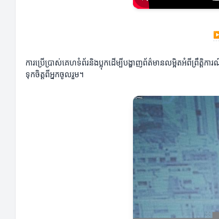
ការប្រើប្រាស់គេហទំព័រនិងប្លុកដើម្បីបង្ហាញព័ត៌មានលម្អិតអំពីព្រ
ទុកចិត្តពីអ្នកចូលរួម។