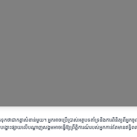
ត់ទុកថាជាកត្តាសំខាន់មួយ។ អ្នកអាចប្រើប្រាស់អត្ថបទគាំទ្រនិងការពិនិត្យពីអ្នក
ការបង្ហោះផ្សាយលើបណ្ដាញសង្គមអាចធ្វើឱ្យព្រឹត្តិការណ៍របស់អ្នកកាន់តែមានឥទ្ធិ