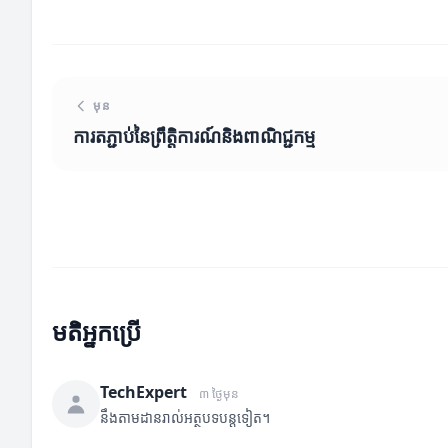
មុន
ការតភ្ជាប់នៃព្រឹត្តិការណ៍និងពាណិជ្ជកម្ម
មតិអ្នកប្រើ
TechExpert
៣ ថ្ងៃមុន
នឹងតាមដានរាល់អត្ថបទបន្តទៀត។