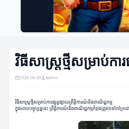
វិធីសាស្រ្តថ្មីសម្រាប់កា
2026-06-30
Admin
វិធីសាស្រ្តថ្មីសម្រាប់ការផ្សព្វផ្សាយព្រឹត្តិការណ៍និងពាណិជ្ជកម្ម
ក្នុងពេលបច្ចុប្បន្ននេះ ព្រឹត្តិការណ៍និងពាណិជ្ជកម្មកំពុងត្រូវបានកែប្