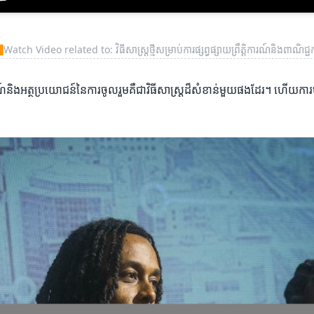
▶
Watch Video related to: វិធីសាស្រ្តថ្មីសម្រាប់ការផ្សព្វផ្សាយព្រឹត្តិការណ៍និងពាណិជ្ជក
ឹត្តិការណ៍និងអត្ថប្រយោជន៍នៃការចូលរួមគឺជាវិធីសាស្រ្តដ៏សំខាន់មួយផងដែរ។ 