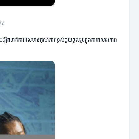
ម្ម
ហើយការបង្កើតមាតិកាដែលមានគុណភាពខ្ពស់ជួយចូលរួមក្នុងការកសាងភាព