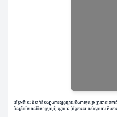
បន្ថែមពីនេះ ទំនាក់ទំនងក្នុងការផ្សព្វផ្សាយនិងការចូលរួមត្រូវបានគេចា
មិនត្រឹមតែមានវិធីសាស្ត្រល្អ​ប៉ុណ្ណោះទេ ប៉ុន្តែការតបតសំណូមពរ និង