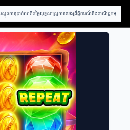
ស្លុត
ការប្រាក់ឥតគិតថ្លៃ
យុទ្ធសាស្ត្រការលេង
ព្រឹត្តិការណ៍និងពាណិជ្ជកម្ម