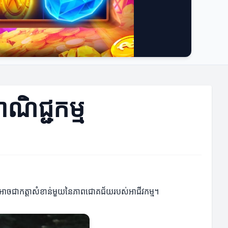
ពាណិជ្ជកម្ម
ត្តិការណ៍អាចជាកត្តា​សំខាន់មួយនៃភាពជោគជ័យរបស់អាជីវកម្ម។