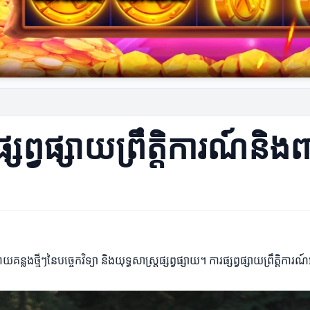
រផ្សព្វផ្សាយព្រឹត្តិការណ៍និង
រែដោយគន្លងថ្មីៗនៃបច្ចេកវិទ្យា និងយុទ្ធសាស្ត្រផ្សព្វផ្សាយ។ ការផ្សព្វផ្សាយព្រឹ