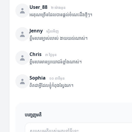
User_88
២ ម៉ោងមុន
អរគុណច្រើនដែលបានផ្តល់ចំណេះដឹងថ្មីៗ។
Jenny
ម្សិលមិញ
ខ្លឹមសារច្បាស់លាស់ ងាយយល់ណាស់។
Chris
៣ ថ្ងៃមុន
ខ្លឹមសារមានប្រយោជន៍ខ្លាំងណាស់។
Sophia
១០ នាទីមុន
ពិតជាអ្វីដែលខ្ញុំកំពុងស្វែងរក។
បញ្ចេញមតិ