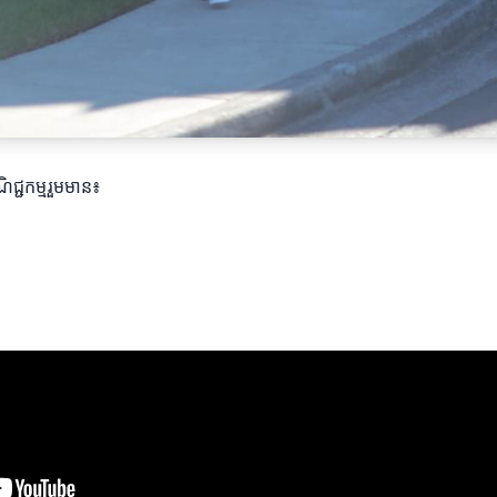
ិជ្ជកម្មរួមមាន៖