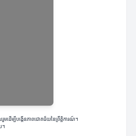
ចូលរួមដើម្បីបង្កើនភាពជោគជ័យនៃព្រឹត្តិការណ៍។
ពល។