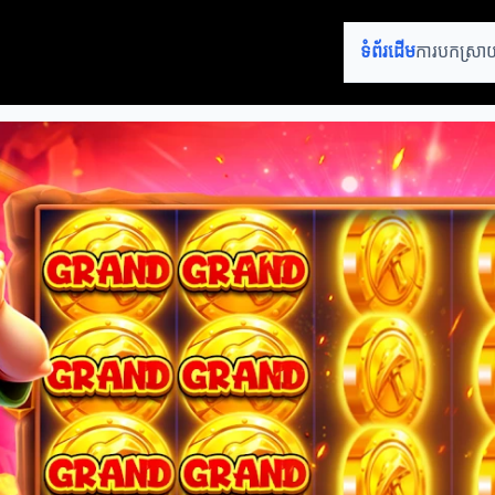
ទំព័រដើម
ការបកស្រាយ