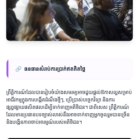
🔗
ធនធានសំរាប់ការប្រាក់ឥតគិតថ្លៃ
ព្រឹត្តិការណ៍ដែលបានរៀបចំយ៉ាងសមរម្យអាចជួយផ្តល់ឱកាសល្អសម្រាប់
អាជីវកម្មក្នុងការបង្កើតដំណឹងថ្មីៗ, ប្រើប្រាស់បច្ចេកវិទ្យា និងការ
ផ្សព្វផ្សាយផលិតផលដើម្បីទាក់ទាញអតិថិជន។ ជាពិសេស ព្រឹត្តិការណ៍
ដែលមានប្រធានបទច្បាស់លាស់នឹងអាចទាក់ទាញអ្នកចូលរួមបានច្រើន
និងបង្កើនភាពចាប់អារម្មណ៍របស់អតិថិជន។