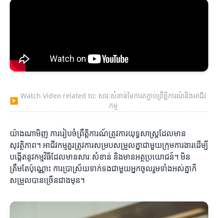
Watch Video related to: សារៈសំខាន់នៃការតភ្ជាប់ព្រឹត្តិការណ៍និងអាជីវ
▶
កម្ម
យ៉ាងណាមិញ ការរៀបចំព្រឹត្តិការណ៍ត្រូវការយុទ្ធសាស្ត្រដែលមាន
សុវត្ថិភាព។ អាជីវកម្មគួរត្រូវការសម្របសម្រួលគ្នាជាមួយក្រុមការងារដើម្បី
បង្កើតនូវកម្មវិធីដែលមានសារៈសំខាន់ និងមានអត្ថប្រយោជន៍។ មិន
ត្រឹមតែប៉ុណ្ណោះ ការប្រាស្រ័យទាក់ទងជាមួយអ្នកចូលរួមទាំងអស់គ្នាក៏
សម្រួលបានច្រើនជាងមុន។