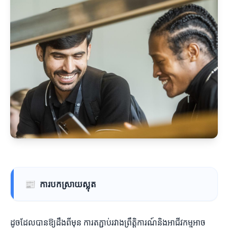
📰
ការបកស្រាយស្លុត
ដូចដែលបានឱ្យដឹងពីមុន ការតភ្ជាប់រវាងព្រឹត្តិការណ៍និងអាជីវកម្មអាច