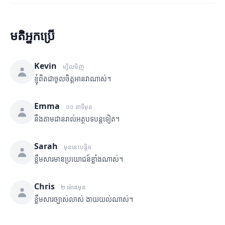
មតិអ្នកប្រើ
Kevin
ម្សិលមិញ
ខ្ញុំពិតជាចូលចិត្តអានវាណាស់។
Emma
១០ នាទីមុន
នឹងតាមដានរាល់អត្ថបទបន្តទៀត។
Sarah
មុននេះបន្តិច
ខ្លឹមសារមានប្រយោជន៍ខ្លាំងណាស់។
Chris
២ ម៉ោងមុន
ខ្លឹមសារច្បាស់លាស់ ងាយយល់ណាស់។