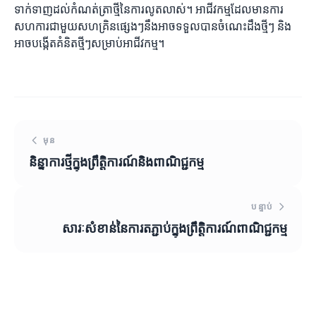
ទាក់ទាញដល់កំណត់ត្រាថ្មីនៃការលូតលាស់។ អាជីវកម្មដែលមានការ
សហការជាមួយសហគ្រិនផ្សេងៗនឹងអាចទទួលបានចំណេះដឹងថ្មីៗ និង
អាចបង្កើតគំនិតថ្មីៗសម្រាប់អាជីវកម្ម។
មុន
និន្នាការថ្មីក្នុងព្រឹត្តិការណ៍និងពាណិជ្ជកម្ម
បន្ទាប់
សារៈសំខាន់នៃការតភ្ជាប់ក្នុងព្រឹត្តិការណ៍ពាណិជ្ជកម្ម