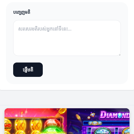
បញ្ចេញមតិ
ផ្ញើមតិ