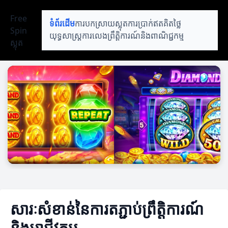
Free
ទំព័រដើម
ការបកស្រាយស្លុត
ការប្រាក់ឥតគិតថ្លៃ
Spin
យុទ្ធសាស្ត្រការលេង
ព្រឹត្តិការណ៍និងពាណិជ្ជកម្ម
ស្លុត
សារៈសំខាន់នៃការតភ្ជាប់ព្រឹត្តិការណ៍
និងអាជីវកម្ម