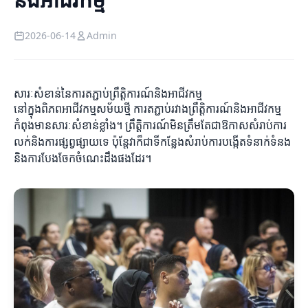
2026-06-14
Admin
សារៈសំខាន់នៃការតភ្ជាប់ព្រឹត្តិការណ៍និងអាជីវកម្ម
នៅក្នុងពិភពអាជីវកម្មសម័យថ្មី ការតភ្ជាប់រវាងព្រឹត្តិការណ៍និងអាជីវកម្ម
កំពុងមានសារៈសំខាន់ខ្លាំង។ ព្រឹត្តិការណ៍មិនត្រឹមតែជាឱកាសសំរាប់ការ
លក់និងការផ្សព្វផ្សាយទេ ប៉ុន្តែវាក៏ជាទីកន្លែងសំរាប់ការបង្កើតទំនាក់ទំនង
និងការបែងចែកចំណេះដឹងផងដែរ។